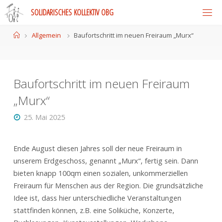
Skip
S
O
L
I
D
A
R
I
S
C
H
E
S
K
O
L
L
E
K
T
I
V
O
B
G
to
content
Home
Allgemein
Baufortschritt im neuen Freiraum „Murx“
Baufortschritt im neuen Freiraum
„Murx“
25. Mai 2025
Ende August diesen Jahres soll der neue Freiraum in
unserem Erdgeschoss, genannt „Murx“, fertig sein. Dann
bieten knapp 100qm einen sozialen, unkommerziellen
Freiraum für Menschen aus der Region. Die grundsätzliche
Idee ist, dass hier unterschiedliche Veranstaltungen
stattfinden können, z.B. eine Soliküche, Konzerte,