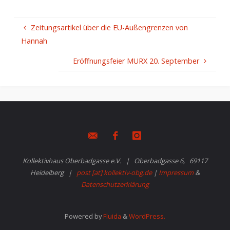
Zeitungsartikel über die EU-Außengrenzen von
Hannah
Eröffnungsfeier MURX 20. September
Kollektivhaus Oberbadgasse e.V. | Oberbadgasse 6, 69117
Heidelberg |
post [at] kollektiv-obg.de
|
Impressum
&
Datenschutzerklärung
Powered by
Fluida
&
WordPress.