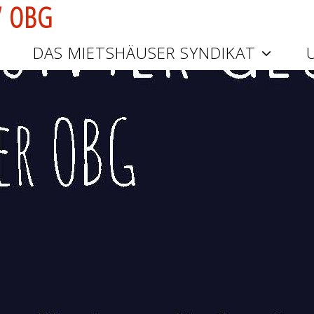
V
O
B
G
DAS MIETSHÄUSER SYNDIKAT