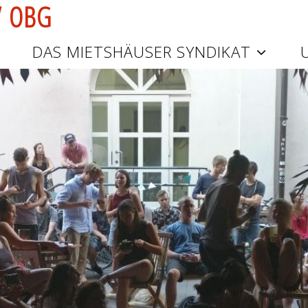
V
O
B
G
DAS MIETSHÄUSER SYNDIKAT