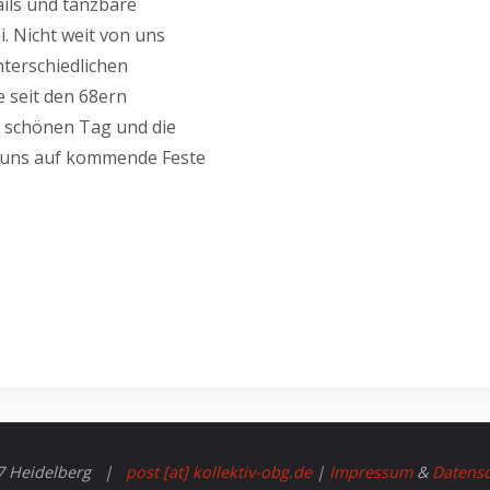
ails und tanzbare
. Nicht weit von uns
terschiedlichen
 seit den 68ern
en schönen Tag und die
n uns auf kommende Feste
17 Heidelberg |
post [at] kollektiv-obg.de
|
Impressum
&
Datensc