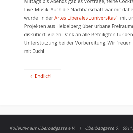
Mittags bis Abends gab es Vorträge, feine Cockt
Live-Musik. Auch die Nachbarschaft war mit dabei
wurde in der
Artes Liberales „universitas“
mit un
Projekten aus Heidelberg über urbane Freiräume
diskutiert. Vielen Dank an alle Beteiligten für d
Unterstützung bei der Vorbereitung. Wir freue
mit Euch!
Endlich!
Kollektivhaus Oberbadgasse e.V. | Oberbadgasse 6, 691